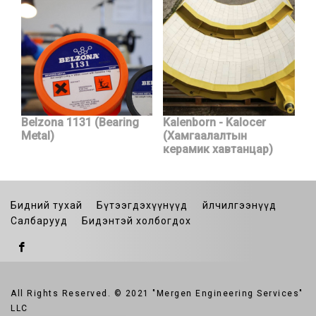
Belzona 1131 (Bearing
Kalenborn - Kalocer
Metal)
(Хамгаалалтын
керамик хавтанцар)
Бидний тухай
Бүтээгдэхүүнүүд
Үйлчилгээнүүд
Салбарууд
Бидэнтэй холбогдох
All Rights Reserved. © 2021 "Mergen Engineering Services"
LLC