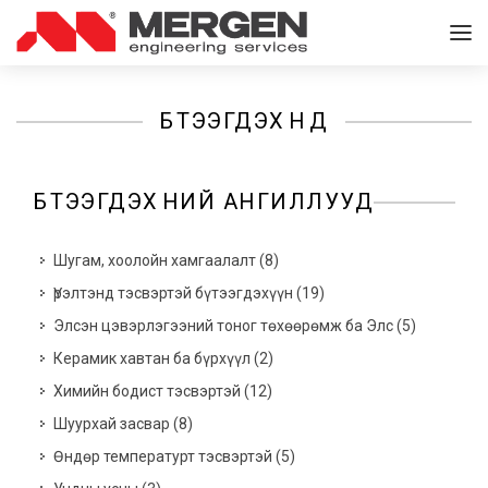
БҮТЭЭГДЭХҮҮНҮҮД
БҮТЭЭГДЭХҮҮНИЙ АНГИЛЛУУД
Шугам, хоолойн хамгаалалт
(
8
)
Үрэлтэнд тэсвэртэй бүтээгдэхүүн
(
19
)
Элсэн цэвэрлэгээний тоног төхөөрөмж ба Элс
(
5
)
Керамик хавтан ба бүрхүүл
(
2
)
Химийн бодист тэсвэртэй
(
12
)
Шуурхай засвар
(
8
)
Өндөр температурт тэсвэртэй
(
5
)