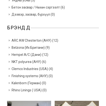
Ундны усны
(
3
)
Бетон засвар / Нөхөн сэргээлт
(
6
)
Дээвэр, засвар, бүрхүүл
(
0
)
БРЭНДҮҮД
ARC AW Chesterton (АНУ)
(
12
)
Belzona (Их Британи)
(
9
)
Hempel A/C (Дани)
(
12
)
NKT polyurea (АНУ)
(
6
)
Clemco Industries (USA)
(
4
)
Finishing systems (АНУ)
(
0
)
Kalenborn (Герман)
(
0
)
Rhino Linings ( USA)
(
0
)