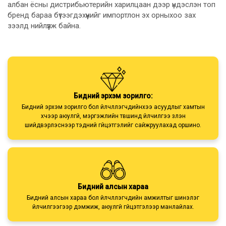
албан ёсны дистрибьютерийн харилцаан дээр үндэслэн топ
бренд бараа бүтээгдэхүүнийг импортлон эх орныхоо зах
зээлд нийлүүлж байна.
Бидний эрхэм зорилго:
Бидний эрхэм зорилго бол үйлчлүүлэгчдийнхээ асуудлыг хамтын
хүчээр аюулгүй, мэргэжлийн түвшинд үйлчилгээ үзүүлэн
шийдвэрлэснээр тэдний гүйцэтгэлийг сайжруулахад оршино.
Бидний алсын хараа
Бидний алсын хараа бол үйлчлүүлэгчдийн амжилтыг шинэлэг
үйлчилгээгээр дэмжиж, аюулгүй гүйцэтгэлээр манлайлах.