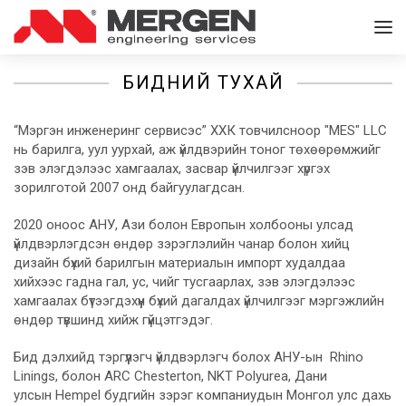
БИДНИЙ ТУХАЙ
“Мэргэн инженеринг сервисэс” ХХК товчилсноор "MES" LLC
нь барилга, уул уурхай, аж үйлдвэрийн тоног төхөөрөмжийг
зэв элэгдэлээс хамгаалах, засвар үйлчилгээг хүргэх
зорилготой 2007 онд байгуулагдсан.
2020 оноос АНУ, Ази болон Европын холбооны улсад
үйлдвэрлэгдсэн өндөр зэрэглэлийн чанар болон хийц
дизайн бүхий барилгын материалын импорт худалдаа
хийхээс гадна гал, ус, чийг тусгаарлах, зэв элэгдэлээс
хамгаалах бүтээгдэхүүн бүхий дагалдах үйлчилгээг мэргэжлийн
өндөр түвшинд хийж гүйцэтгэдэг.
Бид дэлхийд тэргүүлэгч үйлдвэрлэгч болох АНУ-ын Rhino
Linings, болон ARC Chesterton, NKT Polyurea, Дани
улсын Hempel будгийн зэрэг компаниудын Монгол улс дахь