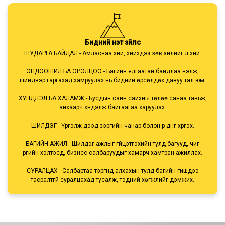
Бидний үнэт зүйлс
ШУДАРГА БАЙДАЛ - Амласнаа хий, хийхдээ зөв зүйлийг л хий.
ОНДООШИЛ БА ОРОЛЦОО - Багийн ялгаатай байдлаа үнэлж,
шийдвэр гаргахад хамруулах нь бидний өрсөлдөх давуу тал юм.
ХҮНДЛЭЛ БА ХАЛАМЖ - Бусдын сайн сайхны төлөө санаа тавьж,
анхаарч хүндэлж байгаагаа харуулах.
ШИЛДЭГ - Үргэлж дээд зэргийн чанар болон үр дүнг хүргэх.
БАГИЙН АЖИЛ - Шилдэг ажлыг гүйцэтгэхийн тулд багууд, чиг
үүргийн хэлтэсүүд, бизнес салбаруудыг хамарч хамтран ажиллах.
СУРАЛЦАХ - Салбартаа тэргүүнд алхахын тулд багийн гишүүдээ
тасралтгүй суралцахад тусалж, тэдний хөгжлийг дэмжих.