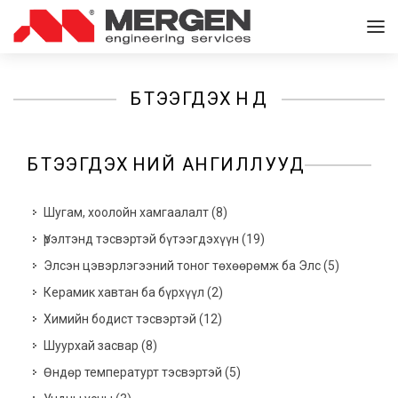
БҮТЭЭГДЭХҮҮНҮҮД
БҮТЭЭГДЭХҮҮНИЙ АНГИЛЛУУД
Шугам, хоолойн хамгаалалт
(
8
)
Үрэлтэнд тэсвэртэй бүтээгдэхүүн
(
19
)
Элсэн цэвэрлэгээний тоног төхөөрөмж ба Элс
(
5
)
Керамик хавтан ба бүрхүүл
(
2
)
Химийн бодист тэсвэртэй
(
12
)
Шуурхай засвар
(
8
)
Өндөр температурт тэсвэртэй
(
5
)