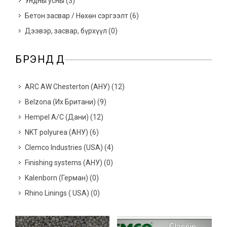
Ундны усны
(
3
)
Бетон засвар / Нөхөн сэргээлт
(
6
)
Дээвэр, засвар, бүрхүүл
(
0
)
БРЭНДҮҮД
ARC AW Chesterton (АНУ)
(
12
)
Belzona (Их Британи)
(
9
)
Hempel A/C (Дани)
(
12
)
NKT polyurea (АНУ)
(
6
)
Clemco Industries (USA)
(
4
)
Finishing systems (АНУ)
(
0
)
Kalenborn (Герман)
(
0
)
Rhino Linings ( USA)
(
0
)