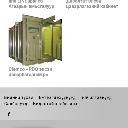
and LP/Supplied-
Даралтат элсэн
Агаарын амьсгалуур
цэвэрлэгээний кабинет
Clemco - PDQ элсэн
цэвэрлэгээний өрөө
Бидний тухай
Бүтээгдэхүүнүүд
Үйлчилгээнүүд
Салбарууд
Бидэнтэй холбогдох