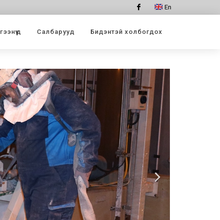
En
Facebook
ээнүүд
Салбарууд
Бидэнтэй холбогдох