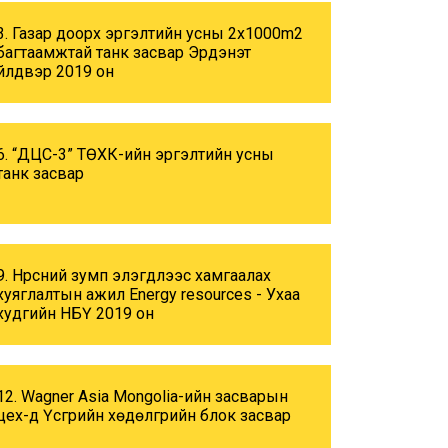
3. Газар доорх эргэлтийн усны 2x1000m2
багтаамжтай танк засвар Эрдэнэт
үйлдвэр 2019 он
6. “ДЦС-3” ТӨХК-ийн эргэлтийн усны
танк засвар
9. Нүүрсний зумп элэгдлээс хамгаалах
хуяглалтын ажил Energy resources - Ухаа
худгийн НБҮ 2019 он
12. Wagner Asia Mongolia-ийн засварын
цех-д Үүсгүүрийн хөдөлгүүрийн блок засвар