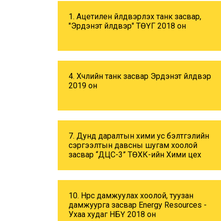
1. Ацетилен үйлдвэрлэх танк засвар,
"Эрдэнэт үйлдвэр" ТӨҮГ 2018 он
4. Хүчлийн танк засвар Эрдэнэт үйлдвэр
2019 он
7. Дунд даралтын хими ус бэлтгэлийн
сэргээлтын давсны шугам хоолой
засвар “ДЦС-3” ТӨХК-ийн Хими цех
10. Нүүрс дамжуулах хоолой, туузан
дамжуурга засвар Energy Resources -
Ухаа худаг НБҮ 2018 он