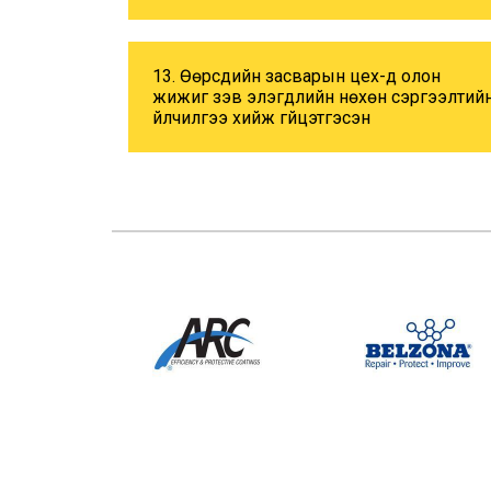
13. Өөрсдийн засварын цех-д олон
жижиг зэв элэгдлийн нөхөн сэргээлтий
үйлчилгээ хийж гүйцэтгэсэн