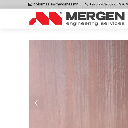
bolormaa.a@mergenes.mn
+976 7763-6677, +976 