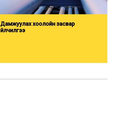
Дамжуулах хоолойн засвар
үйлчилгээ