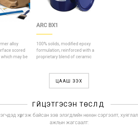
ARC BX1
mer alloy
100% solids, modified epoxy
urface scored
formulation, reinforced with a
s which may be
proprietary blend of ceramic
r stage to tight
beads and powders for
extremely abrasive sliding wear
environments.
ЦААШ ҮЗЭХ
ГҮЙЦЭТГЭСЭН ТӨСЛҮҮД
үүлэгчдэд хүргэж байсан зэв элэгдлийн нөхөн сэргээлт, хуягл
ажлын жагсаалт: