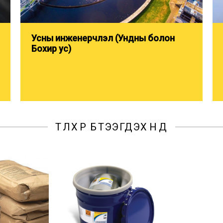
Усны инженерчлэл (Ундны болон
Бохир ус)
ТҮЛХҮҮР БҮТЭЭГДЭХҮҮНҮҮД