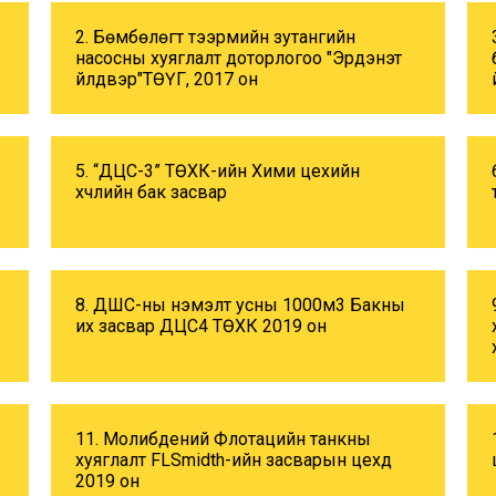
2. Бөмбөлөгт тээрмийн зутангийн
насосны хуяглалт доторлогоо "Эрдэнэт
үйлдвэр"ТӨҮГ, 2017 он
5. “ДЦС-3” ТӨХК-ийн Хими цехийн
хүчлийн бак засвар
8. ДШС-ны нэмэлт усны 1000м3 Бакны
их засвар ДЦС4 ТӨХК 2019 он
11. Молибдений Флотацийн танкны
хуяглалт FLSmidth-ийн засварын цехд
2019 он