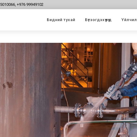
95010066, +976 99949102
Бидний тухай
Бүтээгдэхүүнүүд
Үйлчилг