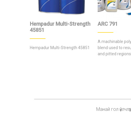
Hempadur Multi-Strength
ARC 791
45851
A machinable poly
Hempadur Multi-Strength 45851
blend used to res
and pitted region
machined at a late
tolerances.
Манай гол үйлчл