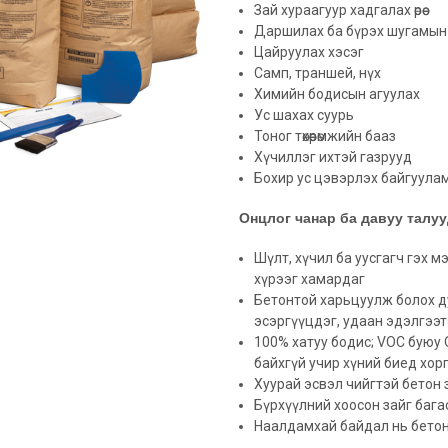
Зай хураагуур хадгалах өрөө
Даршилах ба бүрэх шугамын өр
Цайруулах хэсэг
Самп, траншей, нүх
Химийн бодисын агуулах
Ус шахах суурь
Тоног төхөөрөмжийн бааз
Хүчиллэг ихтэй газрууд
Бохир ус цэвэрлэх байгуул
Онцлог чанар ба давуу талу
Шүлт, хүчил ба уусгагч гэх м
хүрээг хамардаг
Бетонтой харьцуулж болох д
эсэргүүцдэг, удаан эдэлгээ
100% хатуу бодис; VOC буюу О
байхгүй учир хүний биед хор
Хуурай эсвэл чийгтэй бетон 
Бүрхүүлний хоосон зайг бага
Наалдамхай байдал нь бетон