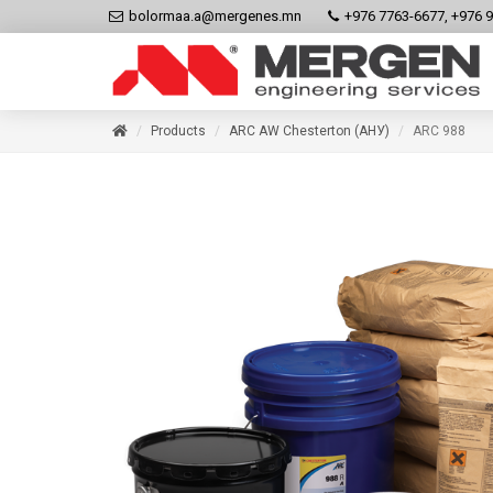
bolormaa.a@mergenes.mn
+976 7763-6677, +976 
Products
ARC AW Chesterton (АНУ)
ARC 988