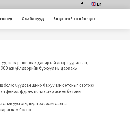
En
Facebook
ээнүүд
Салбарууд
Бидэнтэй холбогдох
атуу, цэвэр новолак давирхай дээр суурилсан,
 ARC 988 аж үйлдвэрийн бүрхүүл нь дараахь
лөөс болж муудсан шинэ ба хуучин бетоныг сэргээх
эл фенол, фуран, полиэстер эсвэл бетоны
органик уусгагч, шүлтээс хамгаална
 хэрэглэж болно