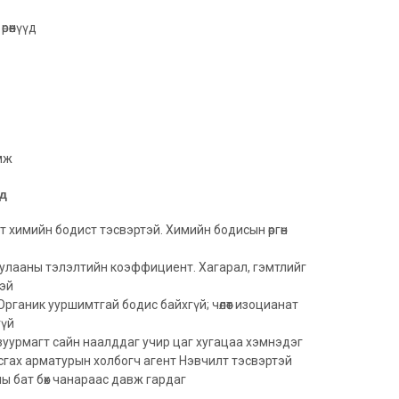
өөнүүд
амж
уд
эт химийн бодист тэсвэртэй. Химийн бодисын өргөн
улааны тэлэлтийн коэффициент. Хагарал, гэмтлийг
тэй
рганик ууршимтгай бодис байхгүй; чөлөөт изоцианат
гүй
зуурмагт сайн наалддаг учир цаг хугацаа хэмнэдэг
сгах арматурын холбогч агент Нэвчилт тэсвэртэй
ы бат бөх чанараас давж гардаг