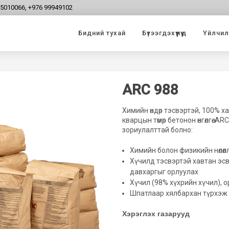
95010066, +976 99949102
Бидний тухай
Бүтээгдэхүүнүүд
Үйлчилг
ARC 988
Химийн өндөр тэсвэртэй, 100% х
кварцын төмөр бетонон өнгөлгөө.
зориулалттай болно:
Химийн болон физикийн нөлөөл
Хүчилд тэсвэртэй хавтан эсв
давхаргыг орлуулах
Хүчил (98% хүхрийн хүчил), 
Шпатлаар хялбархан түрхэж
Хэрэглэх газарууд