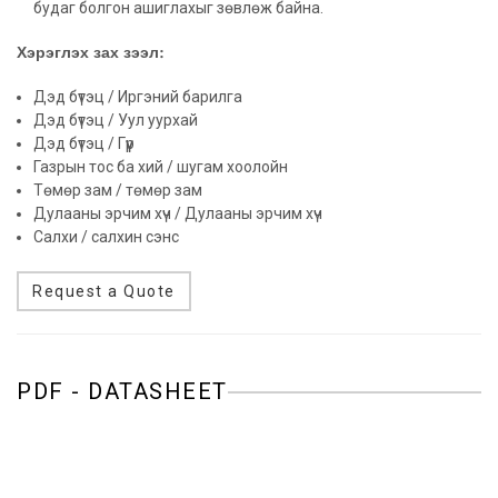
будаг болгон ашиглахыг зөвлөж байна.
Хэрэглэх зах зээл:
Дэд бүтэц / Иргэний барилга
Дэд бүтэц / Уул уурхай
Дэд бүтэц / Гүүр
Газрын тос ба хий / шугам хоолойн
Төмөр зам / төмөр зам
Дулааны эрчим хүч / Дулааны эрчим хүч
Салхи / салхин сэнс
Request a Quote
PDF - DATASHEET