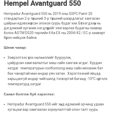
Hempel Avantguard 550
Hempadur Avantguard 550 нь 2019 оны SSPC Paint-20
стандартын 2-р түвшний 3-р түвшний шаардлагыг хангасан
цайрын идэвхжүүлсэн эпокси суурь будаг юм. Бүтээгдэхүүн нь
дэгдэмхий органик нэгдлүүдийг хязгаарлах будагны заавар
болох ASTM D520 төрлийн II ба ЕХ-ны 2004/42 / EC-р зааварт
бүрэн нийцэж байна.
Шинж чанар:
Зэврэлтээс үүсэх нөлөөллийг бууруулж,
цайрдсан хамгаалалтыг маш сайн хангаж өгдөг. Хурдан
хатдаг. температурын хэлбэлзэлд маш сайн механик бат
бөх чанартай мөн өндөр уян хатан . Хэрэглээний явцад
харьцангуй өндөр чийгшилд тэсвэртэй бөгөөд -10°C хүртэлх
температурд хатдаг.
Санал болгож буй хэрэглээ:
Hempadur Avantguard 550-ийг хүнд идэмхий орчинд удаан
хугацаагаар хамгаалах зориулалттай олон талт суурь