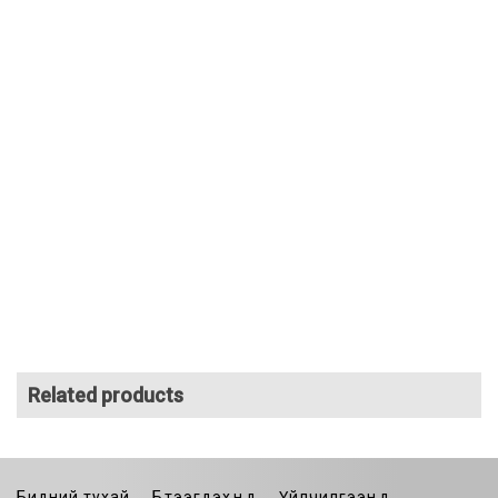
Related products
Бидний тухай
Бүтээгдэхүүнүүд
Үйлчилгээнүүд