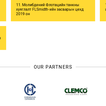
11. Молибдений Флотацийн танкны
хуяглалт FLSmidth-ийн засварын цехд
2019 он
н
OUR PARTNERS