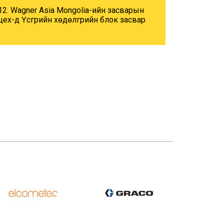
12. Wagner Asia Mongolia-ийн засварын
цех-д Үүсгүүрийн хөдөлгүүрийн блок засвар