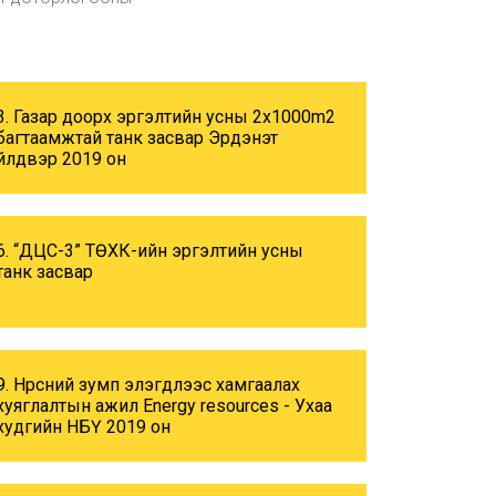
3. Газар доорх эргэлтийн усны 2x1000m2
багтаамжтай танк засвар Эрдэнэт
үйлдвэр 2019 он
6. “ДЦС-3” ТӨХК-ийн эргэлтийн усны
танк засвар
9. Нүүрсний зумп элэгдлээс хамгаалах
хуяглалтын ажил Energy resources - Ухаа
худгийн НБҮ 2019 он