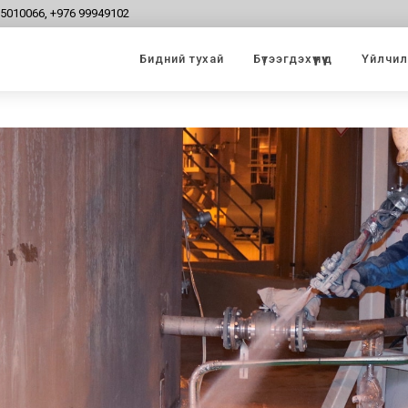
95010066, +976 99949102
Бидний тухай
Бүтээгдэхүүнүүд
Үйлчилг