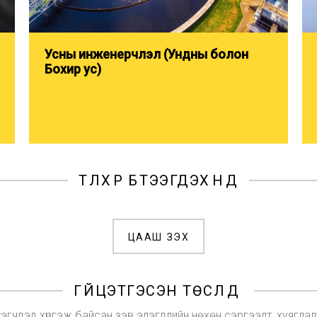
Усны инженерчлэл (Ундны болон
Бохир ус)
ТҮЛХҮҮР БҮТЭЭГДЭХҮҮНҮҮД
ЦААШ ҮЗЭХ
ГҮЙЦЭТГЭСЭН ТӨСЛҮҮД
үүлэгчдэд хүргэж байсан зэв элэгдлийн нөхөн сэргээлт, хуягл