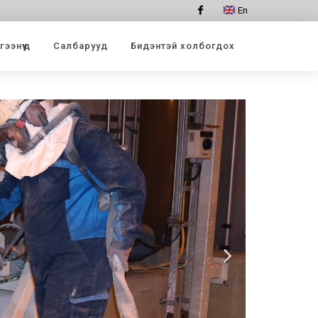
En
Facebook
ээнүүд
Салбарууд
Бидэнтэй холбогдох