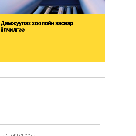
Дамжуулах хоолойн засвар
үйлчилгээ
алт доторлогооны