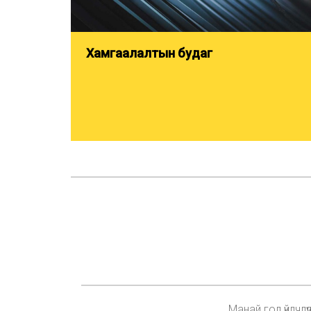
Хамгаалалтын будаг
Манай гол үйлчл