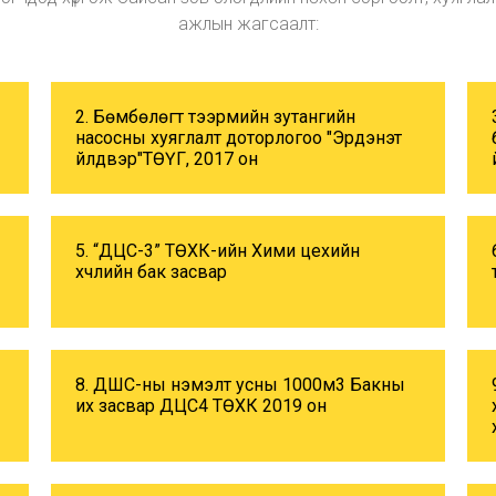
ажлын жагсаалт:
2. Бөмбөлөгт тээрмийн зутангийн
насосны хуяглалт доторлогоо "Эрдэнэт
үйлдвэр"ТӨҮГ, 2017 он
5. “ДЦС-3” ТӨХК-ийн Хими цехийн
хүчлийн бак засвар
8. ДШС-ны нэмэлт усны 1000м3 Бакны
их засвар ДЦС4 ТӨХК 2019 он