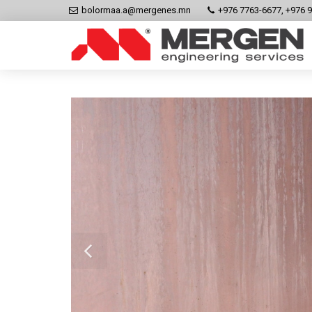
bolormaa.a@mergenes.mn
+976 7763-6677, +976 