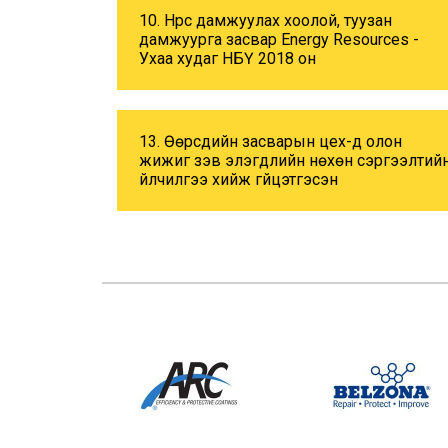
10. Нүүрс дамжуулах хоолой, туузан
дамжуурга засвар Energy Resources -
Ухаа худаг НБҮ 2018 он
13. Өөрсдийн засварын цех-д олон
жижиг зэв элэгдлийн нөхөн сэргээлтий
үйлчилгээ хийж гүйцэтгэсэн