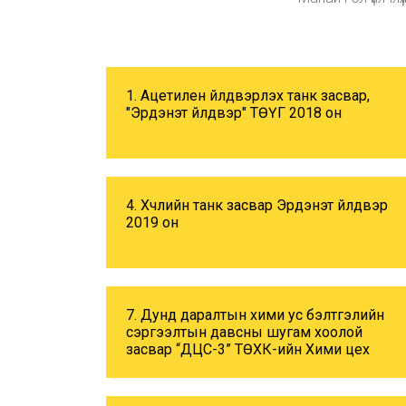
1. Ацетилен үйлдвэрлэх танк засвар,
"Эрдэнэт үйлдвэр" ТӨҮГ 2018 он
4. Хүчлийн танк засвар Эрдэнэт үйлдвэр
2019 он
7. Дунд даралтын хими ус бэлтгэлийн
сэргээлтын давсны шугам хоолой
засвар “ДЦС-3” ТӨХК-ийн Хими цех